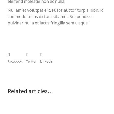
eleifend molestie non ac nulla.
Nullam et volutpat elit. Fusce auctor turpis nibh, id
commodo tellus dictum sit amet. Suspendisse
pulvinar nulla et lacus fringilla sem uisque!
Facebook
Twitter
LinkedIn
Related articles...
Aliquam bibendum – augue a dictum posuere
13 November 2019