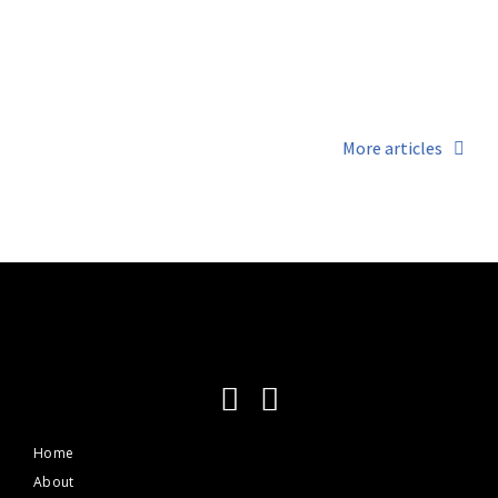
Mauris at orci urna dolor
15 June 2019
More articles
Home
About