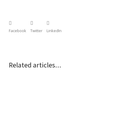
Facebook
Twitter
LinkedIn
Related articles...
Aliquam bibendum – augue a dictum posuere
13 November 2019
Maecenas sit amet commodo tellus
11 October 2019