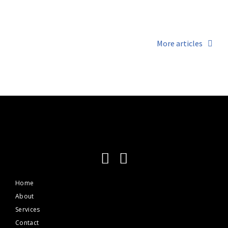
Nulla – sodales odio nulla
10 August 2019
More articles
Home
About
Services
Contact